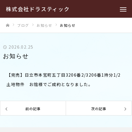
株式会社ドラスティック
ブログ
お知らせ
お知らせ
ホーム
2026.02.25
お知らせ
【完売】日立市本宮町五丁目3206番2/3206番1持分1/2
土地物件 お陰様でご成約となりました。
前の記事
次の記事